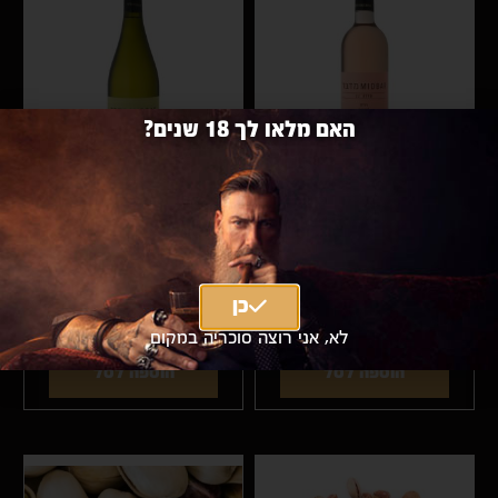
האם מלאו לך 18 שנים?
מדבר רוזה 750 מ"ל
מדבר שרדונה 750 מ"ל
₪41 כולל מע"מ
|
₪35
מחיר
₪41 כולל מע"מ
|
₪35
מחיר
אילת
אילת
כן
לא, אני רוצה סוכריה במקום
הוספה לסל
הוספה לסל