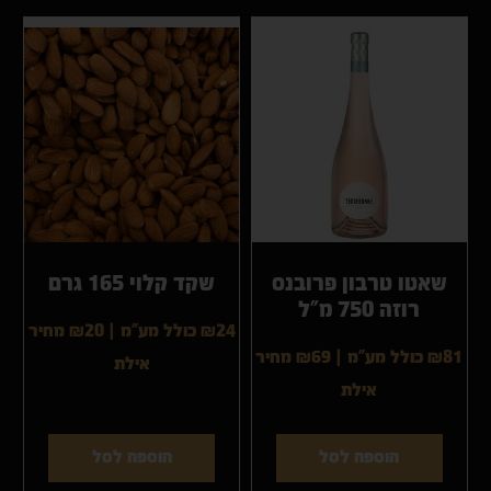
שאטו טרבון פרובנס
שקד קלוי 165 גרם
רוזה 750 מ”ל
₪24 כולל מע"מ
|
₪20
מחיר
₪81 כולל מע"מ
|
₪69
מחיר
אילת
אילת
הוספה לסל
הוספה לסל