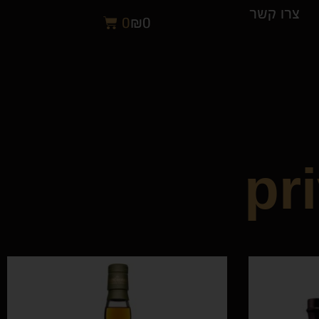
צרו קשר
₪
0
0
pr
וודקה
מארזים
בירות
ז'סטיף