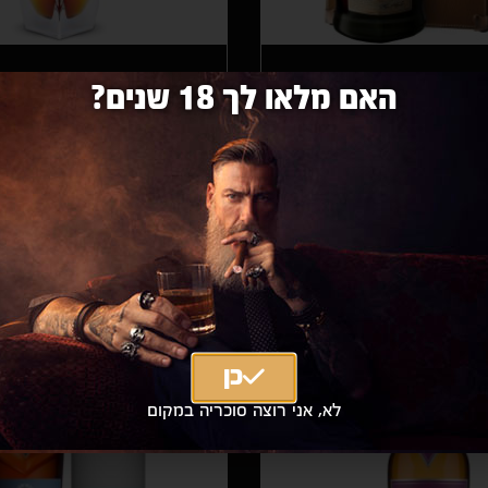
 700מ"ל
מקאלן M דיקנטר 700 מ"ל
האם מלאו לך 18 שנים?
|
₪19,900
מחיר אילת
₪42,480 כולל מע"מ
|
36,000
הוספה לסל
הוספה לסל
כן
לא, אני רוצה סוכריה במקום