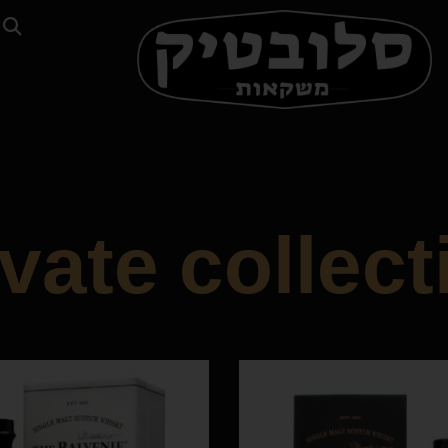
ivate collect
וויסקי
אביזרים וכוסות
אפריטיף/די