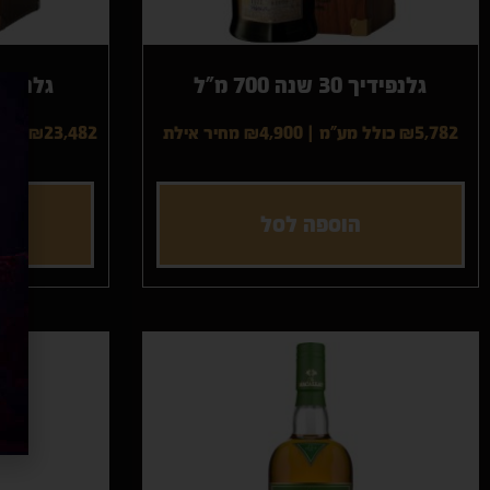
גלנפידיך 30 שנה 700 מ"ל
גלנפידיך 40 שנה
₪5,782 כולל מע"מ
|
₪4,900
מחיר אילת
₪23,482 כולל מע"מ
הוספה לסל