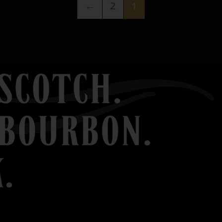
←
2
1