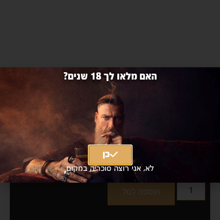
האם מלאו לך 18 שנים?
בלו דיי 24 יח' 250 מ״ל
BLU Day 24pcs
כן
₪77 כולל מע"מ
|
₪65
מחיר אילת
לא, אני רוצה סוכריה במקום
הוספה לסל