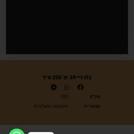
בלו דיי 24 יח' 250 מ״ל
מק"ט
222
קטגוריה
משקאות משלימים