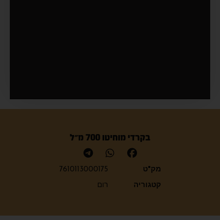
בקרדי מוחיטו 700 מ״ל
מק"ט
7610113000175
קטגוריה
רום