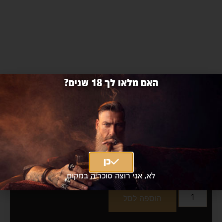
האם מלאו לך 18 שנים?
בקרדי מוחיטו 700 מ״ל
Bacardi Mojito 700ml
כן
₪77 כולל מע"מ
|
₪65
מחיר אילת
לא, אני רוצה סוכריה במקום
הוספה לסל