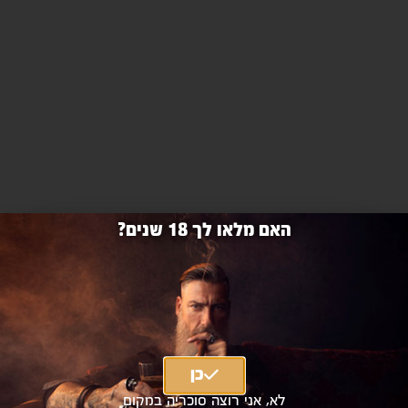
האם מלאו לך 18 שנים?
גלנדרונך 1990 28 שנה 700 מ"ל
GlenDronach 28 Year Old 1990 700ml
מהדורת ויסקי גלנדרונאך המגיע מחבית אחת מתוך 17
מהדורות.
הויסקי בוקבק מחבית מספר 2623 אשר יושן בה בעבר יין
מחוזק מסוג שרי אולורוסו במשך 28 שנים.
כן
בקבוק מספר 433
לא, אני רוצה סוכריה במקום