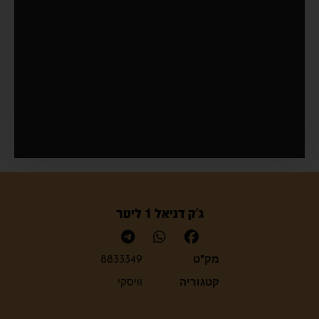
ג'ק דניאל 1 ליטר
מק"ט
8833349
קטגוריה
וויסקי