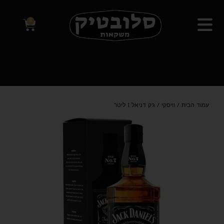
0
עמוד הבית
/
וויסקי
/ ג'ק דניאל 1 ליטר