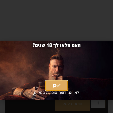
האם מלאו לך 18 שנים?
ג'ק דניאל 1 ליטר
Jack Daniel's 1L
כן
₪148 כולל מע"מ
|
₪125
מחיר אילת
לא, אני רוצה סוכריה במקום
הוספה לסל