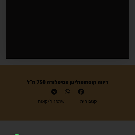
דיווה קוסמופוליטן פסיפלורה 750 מ"ל
קטגוריה
שמפניה/קאוה