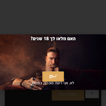
האם מלאו לך 18 שנים?
דיווה קוסמופוליטן פסיפלורה 750 מ"ל
cosmopolitan diva passion fruit 750ml
כן
₪24 כולל מע"מ
|
₪20
מחיר אילת
לא, אני רוצה סוכריה במקום
הוספה לסל