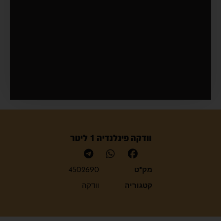
וודקה פינלנדיה 1 ליטר
מק"ט
4502690
קטגוריה
וודקה