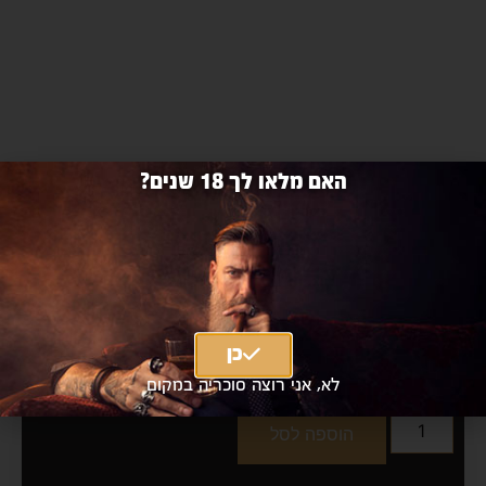
האם מלאו לך 18 שנים?
וודקה פינלנדיה 1 ליטר
Finlandia 1L
כן
₪93 כולל מע"מ
|
₪79
מחיר אילת
לא, אני רוצה סוכריה במקום
הוספה לסל