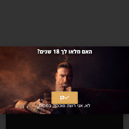
האם מלאו לך 18 שנים?
ירדן סירה 750 מ״ל
Yarden Syrah 750ml
כן
לא, אני רוצה סוכריה במקום
₪105 כולל מע"מ
|
₪89
מחיר אילת
המלאי אזל