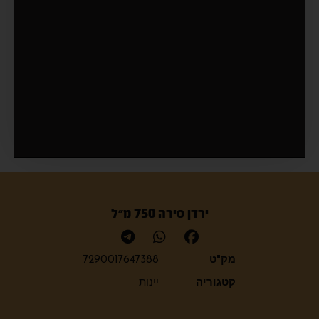
ירדן סירה 750 מ״ל
מק"ט
7290017647388
קטגוריה
יינות