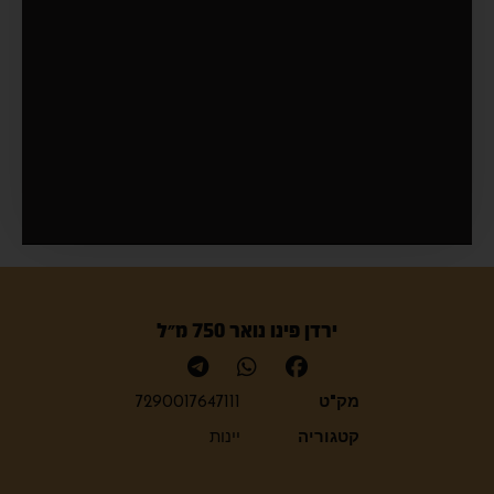
ירדן פינו נואר 750 מ״ל
מק"ט
7290017647111
קטגוריה
יינות