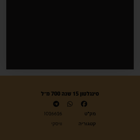
סינגלטון 15 שנה 700 מ״ל
מק"ט
1026626
קטגוריה
וויסקי