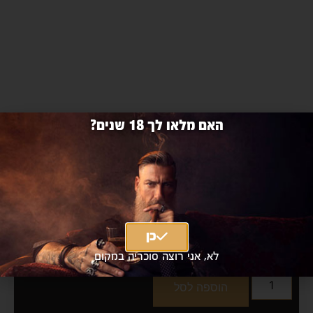
האם מלאו לך 18 שנים?
סינגלטון 15 שנה 700 מ״ל
singleton 15 Years 700ml
כן
₪307 כולל מע"מ
|
₪260
מחיר אילת
לא, אני רוצה סוכריה במקום
הוספה לסל