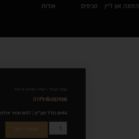
הזמנה און ליין
סניפים
אודות
עמוד הבית
/
יינות
/ פורטה 6 רוזה
פורטה 6 רוזה
בירות
יינות
Porta 6 rose
₪44 כולל מע"מ
|
₪37
מחיר אילת
הוספה לסל
קלה
private collection